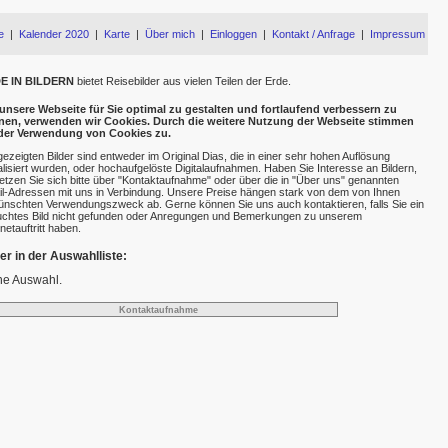
e
|
Kalender 2020
|
Karte
|
Über mich
|
Einloggen
|
Kontakt / Anfrage
|
Impressum
E IN BILDERN
bietet Reisebilder aus vielen Teilen der Erde.
nsere Webseite für Sie optimal zu gestalten und fortlaufend verbessern zu
nen, verwenden wir Cookies. Durch die weitere Nutzung der Webseite stimmen
 der Verwendung von Cookies zu.
gezeigten Bilder sind entweder im Original Dias, die in einer sehr hohen Auflösung
talisiert wurden, oder hochaufgelöste Digitalaufnahmen. Haben Sie Interesse an Bildern,
etzen Sie sich bitte über "Kontaktaufnahme" oder über die in "Über uns" genannten
l-Adressen mit uns in Verbindung. Unsere Preise hängen stark von dem von Ihnen
nschten Verwendungszweck ab. Gerne können Sie uns auch kontaktieren, falls Sie ein
chtes Bild nicht gefunden oder Anregungen und Bemerkungen zu unserem
rnetauftritt haben.
der in der Auswahlliste:
ne Auswahl.
Kontaktaufnahme