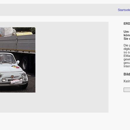
Startseit
ERD
Um u
kön
Sie
Die 
digi
so s
EMai
gewü
gesu
Inte
Bil
Kei