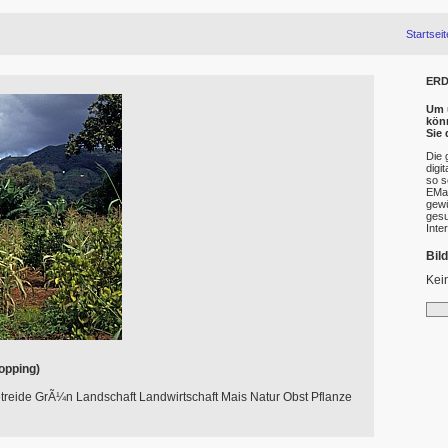
Startseit
ERD
Um u
kön
Sie
Die 
digi
so s
EMai
gewü
gesu
Inte
Bil
Kei
opping)
reide GrÃ¼n Landschaft Landwirtschaft Mais Natur Obst Pflanze