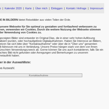
e
|
Kalender 2020
|
Karte
|
Über mich
|
Einloggen
|
Kontakt / Anfrage
|
Impressum
E IN BILDERN
bietet Reisebilder aus vielen Teilen der Erde.
nsere Webseite für Sie optimal zu gestalten und fortlaufend verbessern zu
nen, verwenden wir Cookies. Durch die weitere Nutzung der Webseite stimmen
 der Verwendung von Cookies zu.
gezeigten Bilder sind entweder im Original Dias, die in einer sehr hohen Auflösung
talisiert wurden, oder hochaufgelöste Digitalaufnahmen. Haben Sie Interesse an Bildern,
etzen Sie sich bitte über "Kontaktaufnahme" oder über die in "Über uns" genannten
l-Adressen mit uns in Verbindung. Unsere Preise hängen stark von dem von Ihnen
nschten Verwendungszweck ab. Gerne können Sie uns auch kontaktieren, falls Sie ein
chtes Bild nicht gefunden oder Anregungen und Bemerkungen zu unserem
rnetauftritt haben.
der in der Auswahlliste:
ne Auswahl.
Kontaktaufnahme