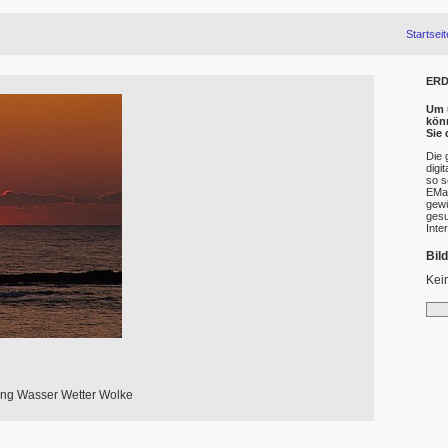
Startseit
ERD
Um u
kön
Sie
Die 
digi
so s
EMai
gewü
gesu
Inte
Bil
Kei
ng Wasser Wetter Wolke