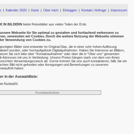
e
|
Kalender 2020
|
Karte
|
Über mich
|
Einloggen
|
Kontakt / Anfrage
|
Impressum
E IN BILDERN
bietet Reisebilder aus vielen Teilen der Erde.
nsere Webseite für Sie optimal zu gestalten und fortlaufend verbessern zu
nen, verwenden wir Cookies. Durch die weitere Nutzung der Webseite stimmen
 der Verwendung von Cookies zu.
gezeigten Bilder sind entweder im Original Dias, die in einer sehr hohen Auflösung
talisiert wurden, oder hochaufgelöste Digitalaufnahmen. Haben Sie Interesse an Bildern,
etzen Sie sich bitte über "Kontaktaufnahme" oder über die in "Über uns" genannten
l-Adressen mit uns in Verbindung. Unsere Preise hängen stark von dem von Ihnen
nschten Verwendungszweck ab. Gerne können Sie uns auch kontaktieren, falls Sie ein
chtes Bild nicht gefunden oder Anregungen und Bemerkungen zu unserem
rnetauftritt haben.
der in der Auswahlliste:
ne Auswahl.
Kontaktaufnahme