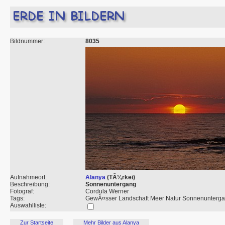
Bildnummer:
8035
Aufnahmeort:
Alanya
(TÃ¼rkei)
Beschreibung:
Sonnenuntergang
Fotograf:
Cordula Werner
Tags:
GewÃ¤sser Landschaft Meer Natur Sonnenunterga
Auswahlliste:
Zur Startseite
Mehr Bilder aus Alanya