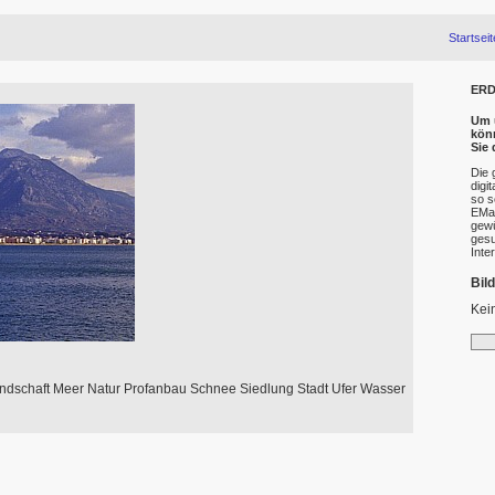
Startseit
ERD
Um u
kön
Sie
Die 
digi
so s
EMai
gewü
gesu
Inte
Bil
Kei
ndschaft Meer Natur Profanbau Schnee Siedlung Stadt Ufer Wasser