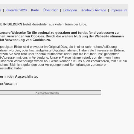
e
|
Kalender 2020
|
Karte
|
Über mich
|
Einloggen
|
Kontakt / Anfrage
|
Impressum
E IN BILDERN
bietet Reisebilder aus vielen Teilen der Erde.
nsere Webseite für Sie optimal zu gestalten und fortlaufend verbessern zu
nen, verwenden wir Cookies. Durch die weitere Nutzung der Webseite stimmen
 der Verwendung von Cookies zu.
gezeigten Bilder sind entweder im Original Dias, die in einer sehr hohen Auflösung
talisiert wurden, oder hochaufgelöste Digitalaufnahmen. Haben Sie Interesse an Bildern,
etzen Sie sich bitte über "Kontaktaufnahme" oder über die in "Über uns" genannten
l-Adressen mit uns in Verbindung. Unsere Preise hängen stark von dem von Ihnen
nschten Verwendungszweck ab. Gerne können Sie uns auch kontaktieren, falls Sie ein
chtes Bild nicht gefunden oder Anregungen und Bemerkungen zu unserem
rnetauftritt haben.
der in der Auswahlliste:
ne Auswahl.
Kontaktaufnahme