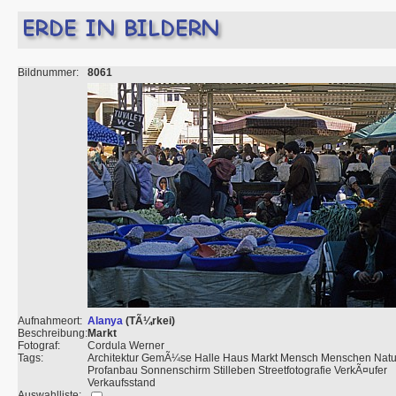
Bildnummer:
8061
Aufnahmeort:
Alanya
(TÃ¼rkei)
Beschreibung:
Markt
Fotograf:
Cordula Werner
Tags:
Architektur GemÃ¼se Halle Haus Markt Mensch Menschen Natu
Profanbau Sonnenschirm Stilleben Streetfotografie VerkÃ¤ufer
Verkaufsstand
Auswahlliste: