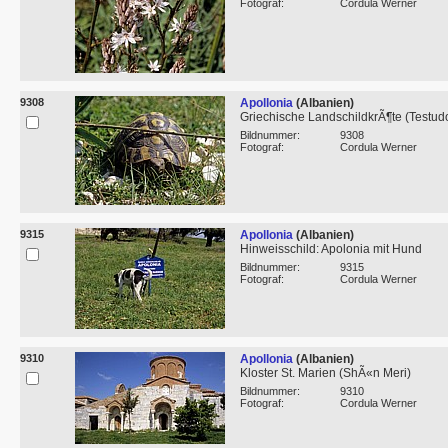
Fotograf:
Cordula Werner
9308
Apollonia
(Albanien)
Griechische LandschildkrÃ¶te (Testud
Bildnummer:
9308
Fotograf:
Cordula Werner
9315
Apollonia
(Albanien)
Hinweisschild: Apolonia mit Hund
Bildnummer:
9315
Fotograf:
Cordula Werner
9310
Apollonia
(Albanien)
Kloster St. Marien (ShÃ«n Meri)
Bildnummer:
9310
Fotograf:
Cordula Werner