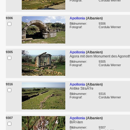
Fotograf:
Cordula Werner
9306
Apollonia
(Albanien)
Bildnummer:
9306
Fotograf:
Cordula Werner
9305
Apollonia
(Albanien)
Agora mit dem Monument des Agonot
Bildnummer:
9305
Fotograf:
Cordula Werner
9316
Apollonia
(Albanien)
Antike StraÃŸe
Bildnummer:
9316
Fotograf:
Cordula Werner
9307
Apollonia
(Albanien)
BlÃ¼ten
Bildnummer:
9307