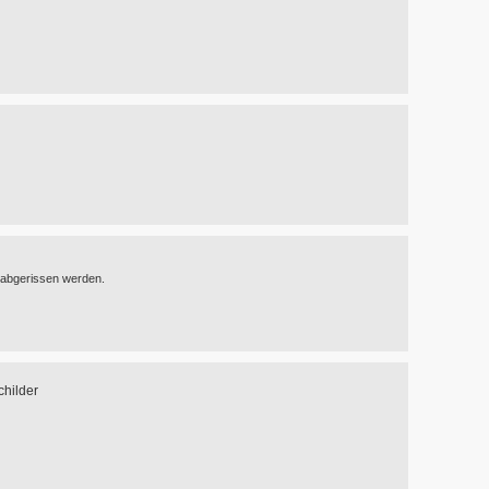
 abgerissen werden.
childer