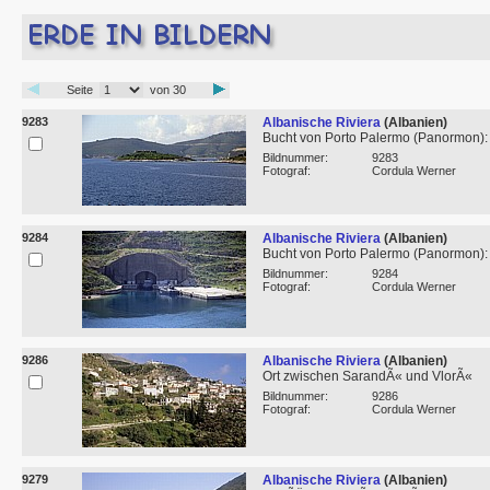
Seite
von 30
9283
Albanische Riviera
(Albanien)
Bucht von Porto Palermo (Panormon):
Bildnummer:
9283
Fotograf:
Cordula Werner
9284
Albanische Riviera
(Albanien)
Bucht von Porto Palermo (Panormon):
Bildnummer:
9284
Fotograf:
Cordula Werner
9286
Albanische Riviera
(Albanien)
Ort zwischen SarandÃ« und VlorÃ«
Bildnummer:
9286
Fotograf:
Cordula Werner
9279
Albanische Riviera
(Albanien)