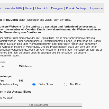
e
|
Kalender 2020
|
Karte
|
Über mich
|
Einloggen
|
Kontakt / Anfrage
|
Impressum
E IN BILDERN
bietet Reisebilder aus vielen Teilen der Erde.
nsere Webseite für Sie optimal zu gestalten und fortlaufend verbessern zu
nen, verwenden wir Cookies. Durch die weitere Nutzung der Webseite stimmen
 der Verwendung von Cookies zu.
gezeigten Bilder sind entweder im Original Dias, die in einer sehr hohen Auflösung
talisiert wurden, oder hochaufgelöste Digitalaufnahmen. Haben Sie Interesse an Bildern,
etzen Sie sich bitte über "Kontaktaufnahme" oder über die in "Über uns" genannten
l-Adressen mit uns in Verbindung. Unsere Preise hängen stark von dem von Ihnen
nschten Verwendungszweck ab. Gerne können Sie uns auch kontaktieren, falls Sie ein
chtes Bild nicht gefunden oder Anregungen und Bemerkungen zu unserem
rnetauftritt haben.
erien:
Land:
Mittelmeer
tellungen:
fer:
596
bnisdarstellung:
Bilder / Infos
Nur Bilder
der in der Auswahlliste:
ne Auswahl.
Kontaktaufnahme