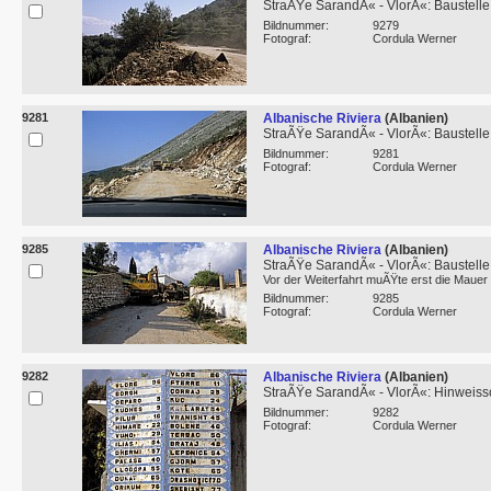
StraÃŸe SarandÃ« - VlorÃ«: Baustelle
Bildnummer:
9279
Fotograf:
Cordula Werner
9281
Albanische Riviera
(Albanien)
StraÃŸe SarandÃ« - VlorÃ«: Baustelle
Bildnummer:
9281
Fotograf:
Cordula Werner
9285
Albanische Riviera
(Albanien)
StraÃŸe SarandÃ« - VlorÃ«: Baustelle
Vor der Weiterfahrt muÃŸte erst die Mauer
Bildnummer:
9285
Fotograf:
Cordula Werner
9282
Albanische Riviera
(Albanien)
StraÃŸe SarandÃ« - VlorÃ«: Hinweiss
Bildnummer:
9282
Fotograf:
Cordula Werner