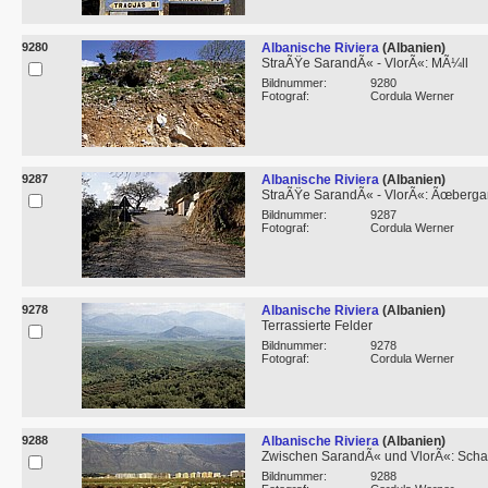
9280
Albanische Riviera
(Albanien)
StraÃŸe SarandÃ« - VlorÃ«: MÃ¼ll
Bildnummer:
9280
Fotograf:
Cordula Werner
9287
Albanische Riviera
(Albanien)
StraÃŸe SarandÃ« - VlorÃ«: Ãœbergan
Bildnummer:
9287
Fotograf:
Cordula Werner
9278
Albanische Riviera
(Albanien)
Terrassierte Felder
Bildnummer:
9278
Fotograf:
Cordula Werner
9288
Albanische Riviera
(Albanien)
Zwischen SarandÃ« und VlorÃ«: Schaf
Bildnummer:
9288