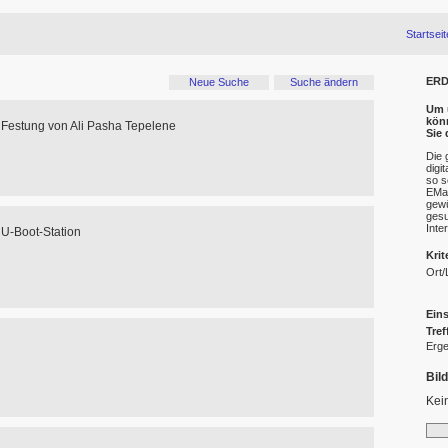
Startseit
ERD
Neue Suche
Suche ändern
Um u
kön
 Festung von Ali Pasha Tepelene
Sie
Die 
digi
so s
EMai
gewü
gesu
Inte
 U-Boot-Station
Krit
Ort/
Eins
Tref
Erge
Bil
Kei